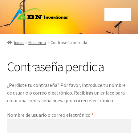
Skip
Skip
Menu
to
to
navigation
content
Inicio
Inicio
Mi cuenta
Contraseña perdida
Acerca
Contraseña perdida
Cálculo Ahorro de Energía por Iluminación Solar
Carrito
¿Perdiste tu contraseña? Por favor, introduce tu nombre
de usuario o correo electrónico. Recibirás un enlace para
Contáctenos
crear una contraseña nueva por correo electrónico.
Obligatorio
Nombre de usuario o correo electrónico
*
Finalizar compra
Mi cuenta