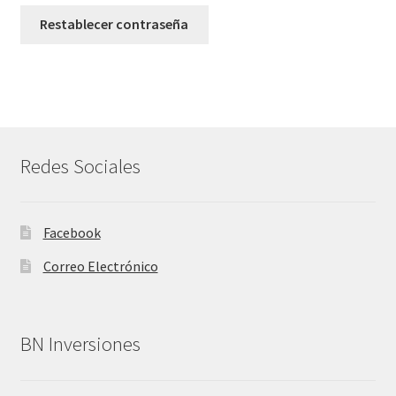
Restablecer contraseña
Política de privacidad
Solicitud de Cotización
Tienda
Redes Sociales
Facebook
Correo Electrónico
BN Inversiones