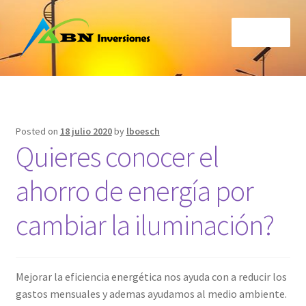
Skip
Skip
Menu
to
to
navigation
content
Inicio
Acerca
Posted on
18 julio 2020
by
lboesch
Quieres conocer el
Cálculo Ahorro de Energía por Iluminación Solar
ahorro de energía por
Carrito
cambiar la iluminación?
Contáctenos
Finalizar compra
Mejorar la eficiencia energética nos ayuda con a reducir los
Mi cuenta
gastos mensuales y ademas ayudamos al medio ambiente.