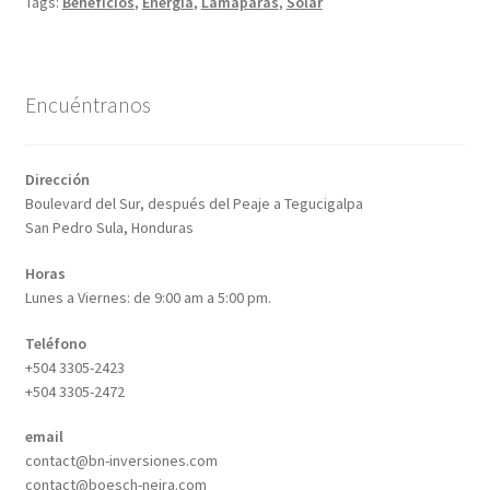
Tags:
Beneficios
,
Energia
,
Lamaparas
,
Solar
Encuéntranos
Dirección
Boulevard del Sur, después del Peaje a Tegucigalpa
San Pedro Sula, Honduras
Horas
Lunes a Viernes: de 9:00 am a 5:00 pm.
Teléfono
+504 3305-2423
+504 3305-2472
email
contact@bn-inversiones.com
contact@boesch-neira.com